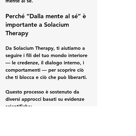
mente al sé.
Perché “Dalla mente al sé” è 
importante a Solacium 
Therapy
Da 
Solacium Therapy
, ti aiutiamo a 
seguire i fili del tuo mondo interiore 
— le credenze, il dialogo interno, i 
comportamenti — per scoprire ciò 
che ti blocca e ciò che può liberarti.
Questo processo è sostenuto da 
diversi approcci basati su evidenze 
scientifiche:
La terapia cognitivo-
comportamentale (CBT)
 per 
identificare e trasformare i 